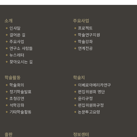
소개
주요사업
인사말
프로젝트
걸어온 길
학술연구지원
주요사업
학술강좌
연구소 사람들
연계전공
뉴스레터
찾아오시는 길
학술활동
학술지
학술회의
이베로아메리카연구
정기학술발표
편집위원회 명단
초청강연
윤리규정
석학강좌
편집위원회규정
기타학술활동
논문투고요령
출판
정보센터