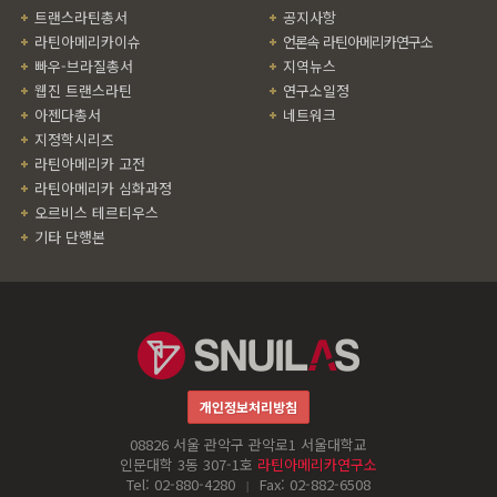
트랜스라틴총서
공지사항
라틴아메리카이슈
언론속 라틴아메리카연구소
빠우-브라질총서
지역뉴스
웹진 트랜스라틴
연구소일정
아젠다총서
네트워크
지정학시리즈
라틴아메리카 고전
라틴아메리카 심화과정
오르비스 테르티우스
기타 단행본
개인정보처리방침
08826 서울 관악구 관악로1 서울대학교
인문대학 3동 307-1호
라틴아메리카연구소
Tel: 02-880-4280
Fax: 02-882-6508
|