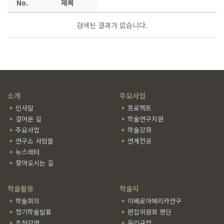
No.
제목
검색된 결과가 없습니다.
소개
주요사업
인사말
프로젝트
걸어온 길
학술연구지원
주요사업
학술강좌
연구소 사람들
연계전공
뉴스레터
찾아오시는 길
학술활동
학술지
학술회의
이베로아메리카연구
정기학술발표
편집위원회 명단
초청강연
윤리규정