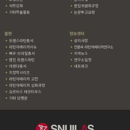
석학강좌
편집위원회규정
기타학술활동
논문투고요령
출판
정보센터
트랜스라틴총서
공지사항
라틴아메리카이슈
언론속 라틴아메리카연구소
빠우-브라질총서
지역뉴스
웹진 트랜스라틴
연구소일정
아젠다총서
네트워크
지정학시리즈
라틴아메리카 고전
라틴아메리카 심화과정
오르비스 테르티우스
기타 단행본