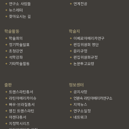
연구소 사람들
연계전공
뉴스레터
찾아오시는 길
학술활동
학술지
학술회의
이베로아메리카연구
정기학술발표
편집위원회 명단
초청강연
윤리규정
석학강좌
편집위원회규정
기타학술활동
논문투고요령
출판
정보센터
트랜스라틴총서
공지사항
라틴아메리카이슈
언론속 라틴아메리카연구소
빠우-브라질총서
지역뉴스
웹진 트랜스라틴
연구소일정
아젠다총서
네트워크
지정학시리즈